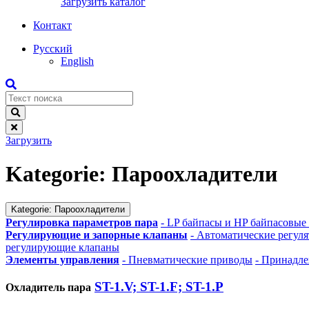
Загрузить каталог
Контакт
Русский
English
Загрузить
Kategorie:
Пароохладители
Kategorie:
Пароохладители
Регулировка параметров пара
- LP байпасы и HP байпасовые
Регулирующие и запорные клапаны
- Автоматические регул
регулирующие клапаны
Элементы управления
- Пневматические приводы
- Принадл
ST-1.V; ST-1.F; ST-1.P
Охладитель пара