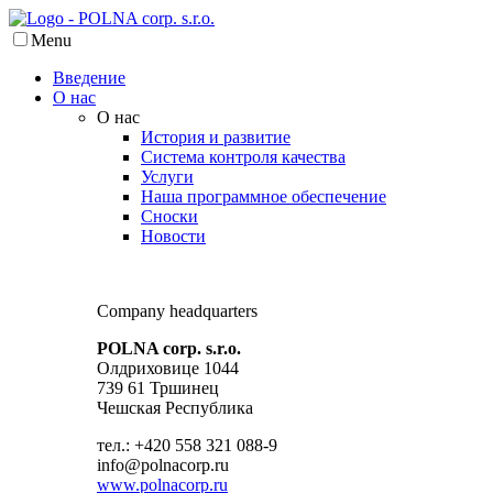
Menu
Введение
О нас
О нас
История и развитие
Система контроля качества
Услуги
Наша программное обеспечение
Сноски
Новости
Company headquarters
POLNA corp. s.r.o.
Олдриховице 1044
739 61 Тршинец
Чешская Республика
тел.: +420 558 321 088-9
info@polnacorp.ru
www.polnacorp.ru