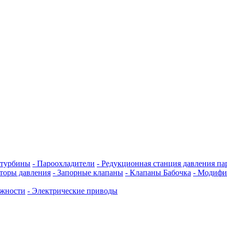
 турбины
- Пароохладители
- Редукционная станция давления па
яторы давления
- Запорные клапаны
- Клапаны Бабочка
- Модифи
ежности
- Электрические приводы