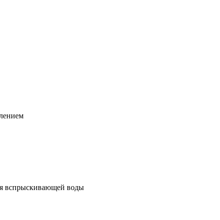
плением
ния вспрыскивающей воды