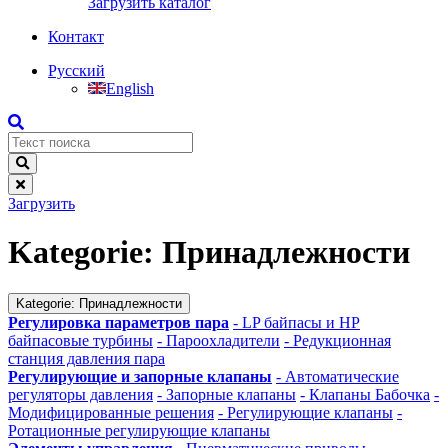
Загрузить каталог
Контакт
Русский
English
Загрузить
Kategorie:
Принадлежности
Kategorie:
Принадлежности
Регулировка параметров пара
- LP байпасы и HP
байпасовые турбины
- Пароохладители
- Редукционная
станция давления пара
Регулирующие и запорные клапаны
- Автоматические
регуляторы давления
- Запорные клапаны
- Клапаны Бабочка
-
Модифицированные решения
- Регулирующие клапаны
-
Ротационные регулирующие клапаны