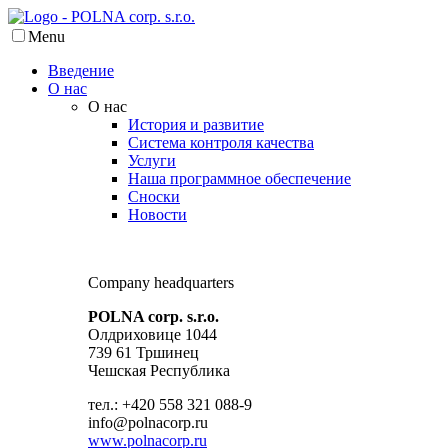
Menu
Введение
О нас
О нас
История и развитие
Система контроля качества
Услуги
Наша программное обеспечение
Сноски
Новости
Company headquarters
POLNA corp. s.r.o.
Олдриховице 1044
739 61 Тршинец
Чешская Республика
тел.: +420 558 321 088-9
info@polnacorp.ru
www.polnacorp.ru