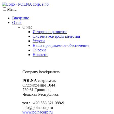
Menu
Введение
О нас
О нас
История и развитие
Система контроля качества
Услуги
Наша программное обеспечение
Сноски
Новости
Company headquarters
POLNA corp. s.r.o.
Олдриховице 1044
739 61 Тршинец
Чешская Республика
тел.: +420 558 321 088-9
info@polnacorp.ru
www.polnacorp.ru