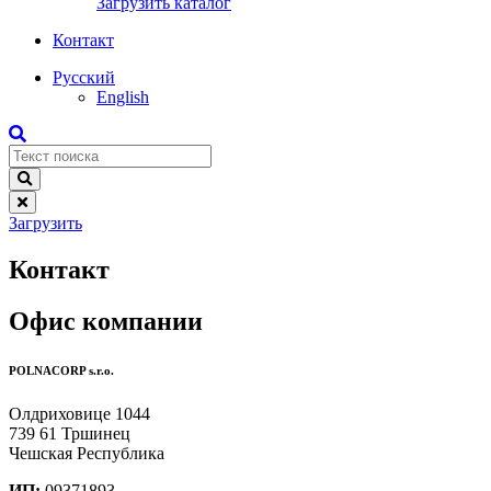
Загрузить каталог
Контакт
Русский
English
Загрузить
Контакт
Офис компании
POLNACORP s.r.o.
Олдриховице 1044
739 61 Тршинец
Чешская Республика
ИП:
09371893