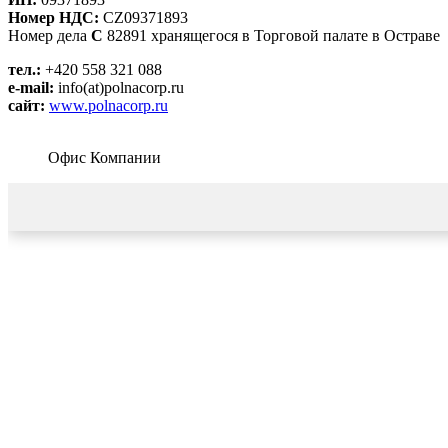
Номер НДС:
CZ09371893
Номер дела
C
82891 хранящегося в Торговой палате в Остраве
тел.:
+420 558 321 088
e-mail:
info(at)polnacorp.ru
сайт:
www.polnacorp.ru
Офис Компании