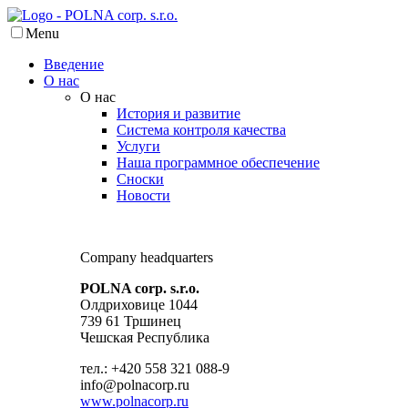
Menu
Введение
О нас
О нас
История и развитие
Система контроля качества
Услуги
Наша программное обеспечение
Сноски
Новости
Company headquarters
POLNA corp. s.r.o.
Олдриховице 1044
739 61 Тршинец
Чешская Республика
тел.: +420 558 321 088-9
info@polnacorp.ru
www.polnacorp.ru