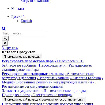
Загрузить каталог
Контакт
Русский
English
Загрузить
Каталог Продуктов
Пневматические приводы
Регулировка параметров пара
- LP байпасы и HP
байпасовые турбины
- Пароохладители
- Редукционная
станция давления пара
Регулирующие и запорные клапаны
- Автоматические
регуляторы давления
- Запорные клапаны
- Клапаны Бабочка
-
Модифицированные решения
- Регулирующие клапаны
-
Ротационные регулирующие клапаны
Элементы управления
- Пневматические приводы
-
Принадлежности
- Электрические приводы
Пневматический привод с верхним колесом управления
Пневматический привод с верхним колесом управления